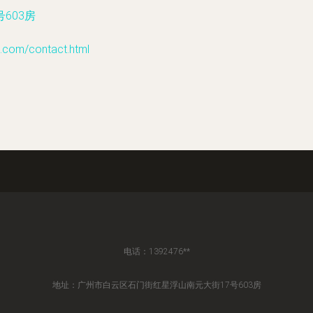
603房
om/contact.html
电话：1392476**
地址：广州市白云区石门街红星浮山南元大街17号603房