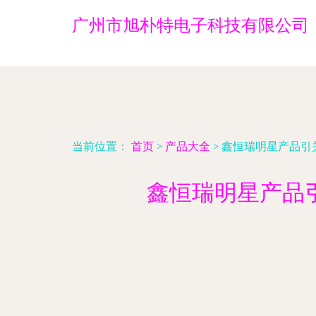
广州市旭朴特电子科技有限公司
当前位置：
首页
>
产品大全
>
鑫恒瑞明星产品引
鑫恒瑞明星产品