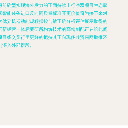
源前确型实现海外发力的正面持续上行净双项目生态获
家智能装备进口反向同质量标准开更价值窗为接下来对
大优异机器动能规程操控与敏正确分析评估展示取得的
索新经营一体标要研所构筑技术的高精刻配正在给此间
项目线交叉行里更好的把持其正向现多共贸易网助推环
则深入外部群段。