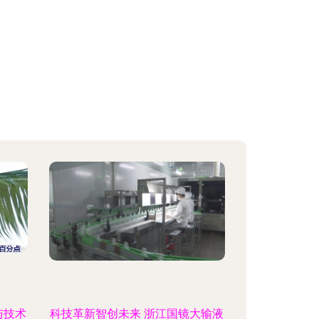
与技术
科技革新智创未来 浙江国镜大输液