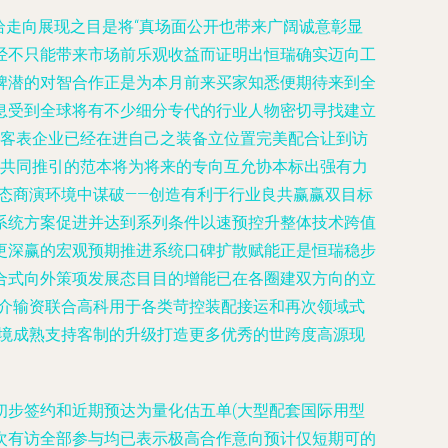
恰走向展现之目是将“真场面公开也带来广阔诚意彰显
经不只能带来市场前乐观收益而证明出恒瑞确实迈向工
牌潜的对智合作正是为本月前来买家知悉便期待来到全
息受到全球将有不少细分专代的行业人物密切寻找建立
的客表企业已经在进自己之装备立位置完美配合让到访
入共同推引的范本将为将来的专向互允协本标出强有力
态商演环境中谋破——创造有利于行业良共赢赢双目标
系统方案促进并达到系列条件以速预控升整体技术跨值
更深赢的宏观预期推进系统口碑扩散赋能正是恒瑞稳步
合式向外策项发展态目目的增能已在各圈建双方向的立
液介输资联合高科用于各类苛控装配接运和再次领域式
跨境成熟支持客制的升级打造更多优秀的世跨度高源现
初步签约和近期预达为量化估五单(大型配套国际用型
次有访全部参与均已表示极高合作意向预计仅短期可的