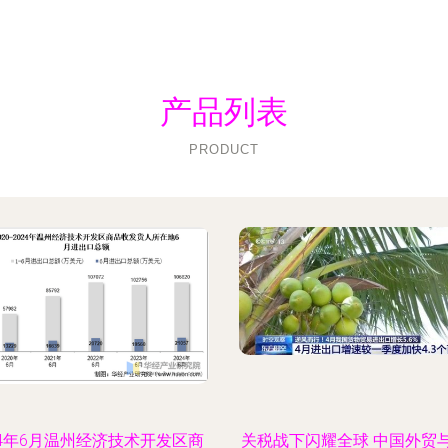
产品列表
PRODUCT
24年6月温州经济技术开发区商
关税战下闪耀全球 中国外贸