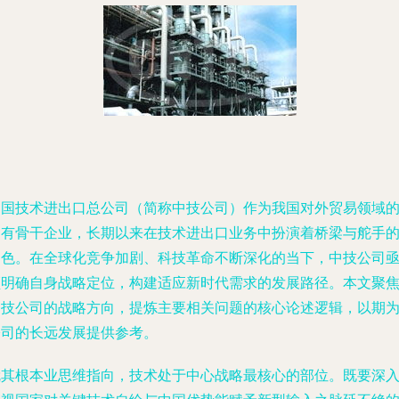
中国技术进出口总公司（简称中技公司）作为我国对外贸易领域
国有骨干企业，长期以来在技术进出口业务中扮演着桥梁与舵手
角色。在全球化竞争加剧、科技革命不断深化的当下，中技公司
须明确自身战略定位，构建适应新时代需求的发展路径。本文聚
中技公司的战略方向，提炼主要相关问题的核心论述逻辑，以期
公司的长远发展提供参考。
就其根本业思维指向，技术处于中心战略最核心的部位。既要深