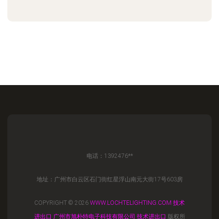
电话：1392476**
地址：广州市白云区石门街红星浮山南元大街17号603房
COPYRIGHT © 2026
WWW.LOCHTELIGHTING.COM
技术
进出口
广州市旭朴特电子科技有限公司
技术进出口
版权所